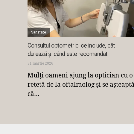
Sanatate
Consultul optometric: ce include, cât
durează și când este recomandat
31 martie 2026
Mulți oameni ajung la optician cu o
rețetă de la oftalmolog și se așteapt
că…