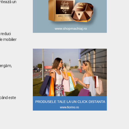
ontează un
 reduci
de mobilier
alergăm,
 când este