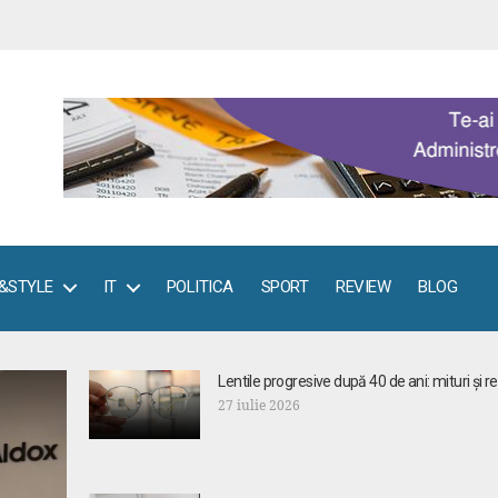
E&STYLE
IT
POLITICA
SPORT
REVIEW
BLOG
Lentile progresive după 40 de ani: mituri și rea
27 iulie 2026