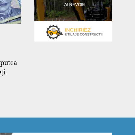
 putea
ți