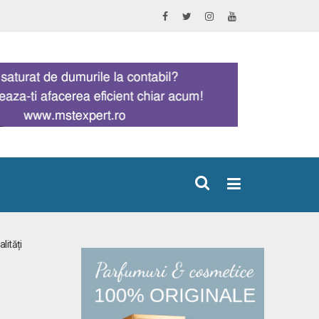
×
lități