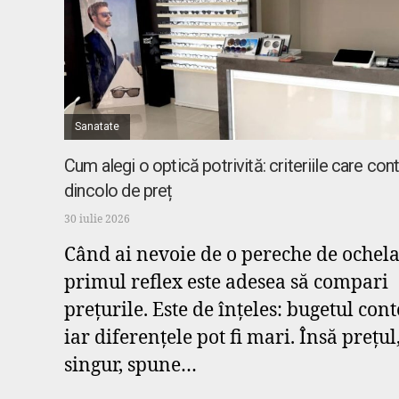
Sanatate
Cum alegi o optică potrivită: criteriile care co
dincolo de preț
30 iulie 2026
Când ai nevoie de o pereche de ochela
primul reflex este adesea să compari
prețurile. Este de înțeles: bugetul con
iar diferențele pot fi mari. Însă prețul
singur, spune…