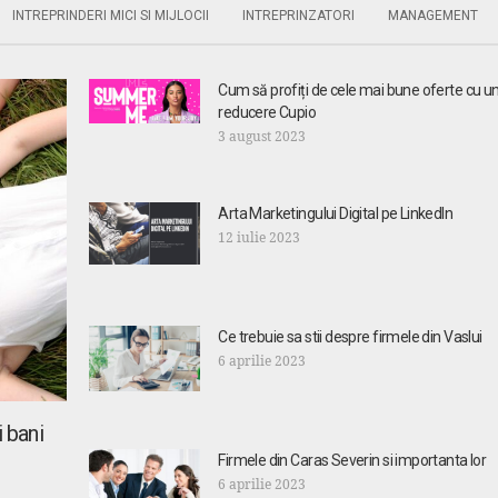
INTREPRINDERI MICI SI MIJLOCII
INTREPRINZATORI
MANAGEMENT
Cum să profiți de cele mai bune oferte cu u
reducere Cupio
3 august 2023
Arta Marketingului Digital pe LinkedIn
12 iulie 2023
Ce trebuie sa stii despre firmele din Vaslui
6 aprilie 2023
 bani
Firmele din Caras Severin si importanta lor
6 aprilie 2023