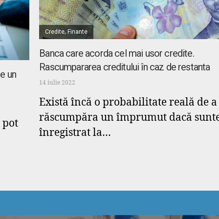
Credite
,
Finante
Banca care acorda cel mai usor credite.
Rascumpararea creditului în caz de restanta
ne un
14 iulie 2022
Există încă o probabilitate reală de a
răscumpăra un împrumut dacă sunte
 pot
înregistrat la…