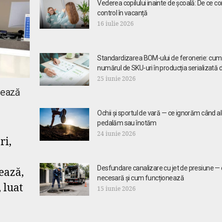
Vederea copilului inainte de școală: De ce c
control în vacanță
16 iulie 2026
Standardizarea BOM-ului de feronerie: cum
numărul de SKU-uri în producția serializată 
25 iunie 2026
ntează
Ochii și sportul de vară — ce ignorăm când 
pedalăm sau înotăm
24 iunie 2026
ri,
Desfundare canalizare cu jet de presiune —
tează,
necesară și cum funcționează
, luat
15 iunie 2026